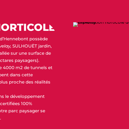
HORTICOLE
on d’Hennebont possède
velay,
SULHOUËT jardin,
llée sur une surface de
ectares paysagers).
 de 4000 m2 de tunnels et
ppent dans
cette
plus proche des réalités
ans le développement
certifiées 100%
notre parc paysager se
.