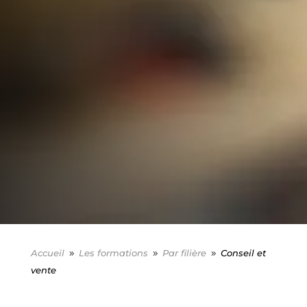
Accueil
Les formations
Par filière
Conseil et
9
9
9
vente