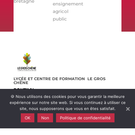
LYCÉE ET CENTRE DE FORMATION LE GROS
CHÊNE
PONTIVY
🍪 Nous utilisons des cookies pour vous garantir la meilleure
Rue de Bretagne,

expérience sur notre site web. Si vous continuez à utiliser ce
56300 Pontivy
site, nous supposerons que vous en êtes satisfait.
02 97 25 93 10

OK
Non
Politique de confidentialité
epl.pontivy@educagri.fr
